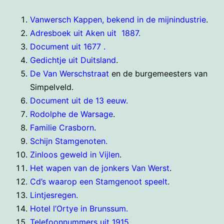
Vanwersch Kappen, bekend in de mijnindustrie
.
Adresboek uit Aken uit 1887.
Document uit 1677 .
Gedichtje uit Duitsland
.
De Van Werschstraat
en de burgemeesters van
Simpelveld.
Document uit de 13 eeuw.
Rodolphe de Warsage
.
Familie Crasborn
.
Schijn Stamgenoten.
Zinloos geweld in Vijlen
.
Het wapen van de jonkers Van Werst
.
Cd’s waarop een Stamgenoot speelt
.
Lintjesregen.
Hotel l’Ortye in Brunssum.
Telefoonnummers uit 1915
.