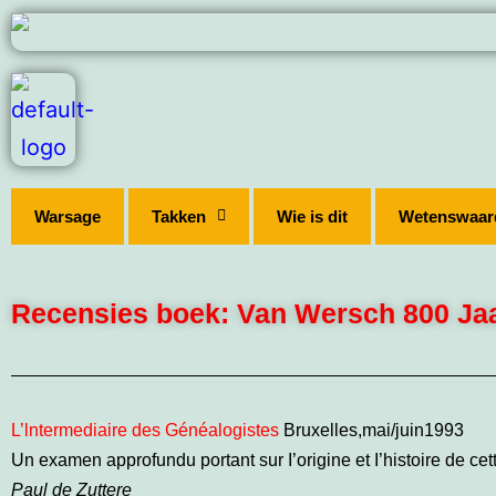
Warsage
Takken
Wie is dit
Wetenswaar
Recensies boek: Van Wersch 800 Ja
L’lntermediaire des Généalogistes
Bruxelles,mai/juin1993
Un examen approfundu portant sur I’origine et I’histoire de cett
Paul de Zuttere