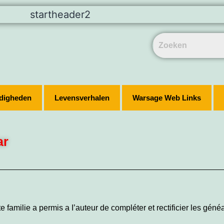
digheden
Levensverhalen
Warsage Web Links
ar
e familie a permis a I’auteur de compléter et rectificier les géné