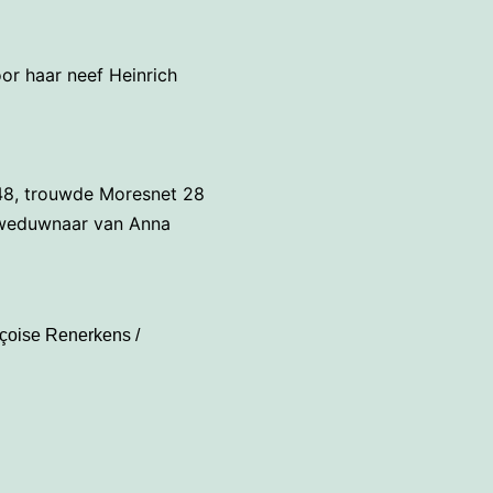
or haar neef Heinrich
48, trouwde Moresnet 28
, weduwnaar van Anna
nçoise Renerkens /
.