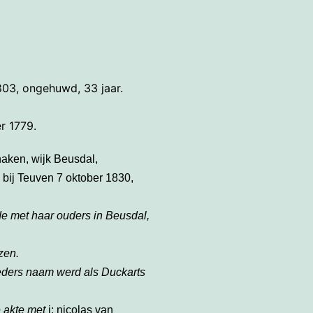
803, ongehuwd, 33 jaar.
r 1779.
aken, wijk Beusdal,
bij Teuven 7 oktober 1830,
e met haar ouders in Beusdal,
zen.
eders naam werd als Duckarts
e akte met
j: nicolas van