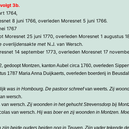
volgt 3b.
rt 1764,
net 8 juni 1766, overleden Moresnet 5 juni 1766.
mei 1767
t Moresnet 25 juni 1770, overleden Moresnet 1 augustus 1
e overlijdensakte met
N.J. van Wersch.
resnet 14 september 1773, overleden Moresnet 17 novembe
, gedoopt Montzen, kanton Aubel circa 1760, overleden Sippen
s 1787 Maria Anna Duijkaerts, overleden boerderij in Beusdal 
lijk was in Hombourg. De pastoor schreef
van weerts
.
Zij woond
 van wersch.
s van wersch.
Zij woonden in het gehucht Strevensdorp bij Mont
icolas van wersch.
Hij was boer en zij woonden in Montzen. Mo
 zijn beide ouders beiden nog in Teuven. Zijn vader tekende d