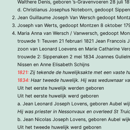
Walthere Denis, geboren ’s-Gravenvoeren 28 juli 1
d. Christianus Josephus Noteborn, gedoopt Sippena
Jean Guillaume Joseph Van Wersch gedoopt Mont
Joseph van Werts, gedoopt Montzen 8 oktober 179
Maria Anna van Wersch / Vanwersch, gedoopt Montz
trouwde 1: Teuven 21 februari 1821 Jean Francois
zoon van Leonard Loevens en Marie Catharine Ver
trouwde 2: Sippenaken 2 mei 1834 Joannes Guliel
Nissen en Anne Elisabeth Schijns
1821:
Zij tekende de huwelijksakte met een vaste ha
1834:
Haar tweede huwelijk. Hij was weduwnaar va
Uit het eerste huwelijk werden geboren
Uit het eerste huwelijk werd geboren
a. Jean Leonard Joseph Lovens, geboren Aubel wijk
Hij was priester in Nessonvaux en overleed St Trui
b. Jean Nicolas Joseph Lovens, geboren Aubel wijk
Uit het tweede huwelijk werd geboren