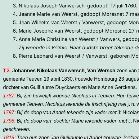
Nikolaus Joseph Vanwersch, gedoopt 17 juli 1760,
Jeanne Marie van Weerst, gedoopt Moresnet 7 maa
Jean Wilhelm van Weerst / Vanwerst, gedoopt Mores
Marie Josephe van Weerst, gedoopt Moresnet 27 
Anna Marie Christine van Weerst / Vanwers, gedoop
Z
ij woonde in Kelmis. Haar oudste broer tekende d
Pierre Leonard van Weerst / Vanwerst, geboren Mo
T.3.
J
ohannes Nikolaas Vanwersch, Van Wersch
zoon van 2
gemeente Teuven 19 april 1830, trouwde Hombourg 23 augustu
dochter van Guilllaume Duyckaerts en Marie Anne Gerckens.
1787:
Bij zijn huwelijk woonde Nicolaas in Teuven. Hun huwe
gemeente Teuven.
Nicolaus tekende de inschrijving met
j. n.
1797:
Bij de doop van André tekende zijn vader met
J: Nicola
1798:
Bij de doop van dochter Marie tekende vader met
J: N
geschreven.
1818:
Toen hun zoon Jan Guillaume in Aubel trouwde, leefden