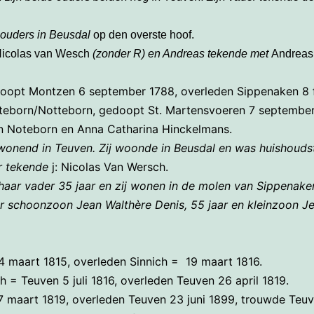
 ouders in Beusdal
op den overste hoof.
icolas van Wesch
(zonder R) en Andreas tekende met
Andreas
doopt Montzen 6 september 1788, overleden Sippenaken 8 f
teborn/Notteborn, gedoopt St. Martensvoeren 7 september
n Noteborn en Anna Catharina Hinckelmans.
wonend in Teuven. Zij woonde in Beusdal en was huishoudste
r tekende
j: Nicolas Van Wersch.
aar vader 35 jaar en zij wonen in de molen van Sippenake
r schoonzoon Jean Walthère Denis, 55 jaar en kleinzoon Jea
4 maart 1815, overleden Sinnich = 19 maart 1816.
 = Teuven 5 juli 1816, overleden Teuven 26 april 1819.
7 maart 1819, overleden Teuven 23 juni 1899, trouwde Teuv