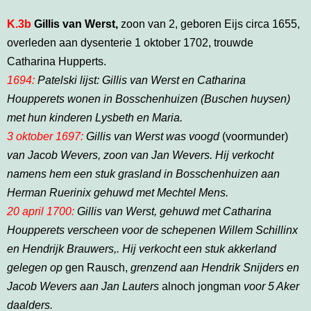
K.3b
Gillis van Werst,
zoon van 2, geboren Eijs circa 1655,
overleden aan dysenterie 1 oktober 1702, trouwde
Catharina Hupperts.
1694:
Patelski lijst: Gillis van Werst en Catharina
Houpperets wonen in Bosschenhuizen (Buschen huysen)
met hun kinderen Lysbeth en Maria.
3 oktober 1697:
Gillis van Werst was voogd
(voormunder)
van Jacob Wevers, zoon van Jan Wevers. Hij verkocht
namens hem een stuk grasland in Bosschenhuizen aan
Herman Ruerinix gehuwd met Mechtel Mens.
20 april 1700:
Gillis van Werst, gehuwd met Catharina
Houpperets verscheen voor de schepenen Willem Schillinx
en Hendrijk Brauwers,. Hij verkocht een stuk akkerland
gelegen op
gen Rausch,
grenzend aan Hendrik Snijders en
Jacob Wevers aan Jan Lauters
alnoch jongman
voor 5 Aker
daalders.