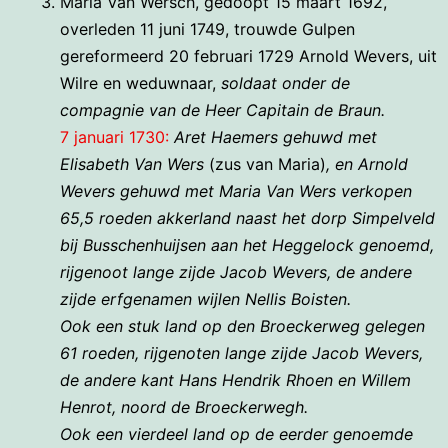
Maria Van Wersch, gedoopt 15 maart 1692,
overleden 11 juni 1749, trouwde Gulpen
gereformeerd 20 februari 1729 Arnold Wevers, uit
Wilre en weduwnaar,
soldaat onder de
compagnie van de Heer Capitain de Braun.
7 januari 1730:
Aret Haemers gehuwd met
Elisabeth Van Wers
(zus van Maria)
, en Arnold
Wevers gehuwd met Maria Van Wers verkopen
65,5 roeden akkerland naast het dorp Simpelveld
bij Busschenhuijsen aan het Heggelock genoemd,
rijgenoot lange zijde Jacob Wevers, de andere
zijde erfgenamen wijlen Nellis Boisten.
O
ok een stuk land op den Broeckerweg gelegen
61 roeden, rijgenoten lange zijde Jacob Wevers,
de andere kant Hans Hendrik Rhoen en Willem
Henrot, noord de Broeckerwegh.
O
ok een vierdeel land op de eerder genoemde