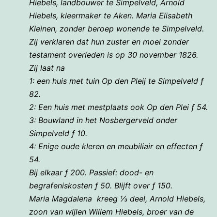
Hiebels, landbouwer te Simpelveld,
Arnold
Hiebels, kleermaker te Aken.
Maria Elisabeth
Kleinen, zonder beroep wonende te Simpelveld.
Zij verklaren dat hun zuster en moei zonder
testament overleden is op 30 november 1826.
Zij laat na
1: een huis met tuin Op den Pleij te Simpelveld ƒ
82.
2: Een huis met mestplaats ook Op den Plei ƒ 54.
3: Bouwland in het Nosbergerveld onder
Simpelveld ƒ 10.
4: Enige oude kleren en meubiliair en effecten ƒ
54.
Bij elkaar ƒ 200. Passief: dood- en
begrafeniskosten ƒ 50. Blijft over ƒ 150.
Maria Magdalena kreeg ⅓ deel,
Arnold Hiebels,
zoon van wijlen Willem Hiebels, broer van de