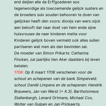
end deijlen alle de Erffgoederen soo
tegenwordige als toecoemende gelijck susters en
de broeders sulx souden behooren te doen van
gelijcken heeft den voors: dionijs van wers oijck
aen belooft dat naar doet van hem ende sijne
huisvrouwe de naer kinderen mette voor
Kinderen gelijck boven vermeld ook alles sullen
partiseren wat men als dan bevinden sal.
De moeder van Simon Prikarts: Catharina
Fincken, zal jaarlijks tien Aker daalders bij leven
betalen.
1706:
Op 8 maart 1706 verschenen voor de
schout en schepenen van de bank Simpelveld:
schout Daniël Limpens en de schepenen: Hendrik
Brauwers, Jan van Werst (= K.3), Bartholomeus
Stallenbergh, Lenard Ortmans, Michael Cox,
Wolter van Gulpen en Jan Prickaerts,