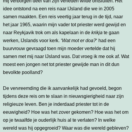
mij verborgen deel van zijn verleden wilde ontsluiten. Het
idee ontstond na een reis naar IJsland die we in 2005
samen maakten. Een reis veertig jaar terug in de tijd, naar
het jaar 1965, waarin mijn vader tot priester werd gewijd en
naar Reykjavik trok om als kapelaan in de
krikja
te gaan
werken, IJslands voor kerk.
‘Wat mot er doa?
‘ had een
buurvrouw gevraagd toen mijn moeder vertelde dat hij
samen met mij naar IJsland was. Dat vroeg ik me ook af. Wat
moest een jongen net tot priester gewijde man in dit dun
bevolkte poolland?
De vervreemding die ik aanvankelijk had gevoeld, begon
tijdens deze reis om te slaan in nieuwsgierigheid naar zijn
religieuze leven. Ben je inderdaad priester tot in de
eeuwigheid? Hoe was het zover gekomen? Hoe was het om
op je twaalfde je ouderlijk huis al te verlaten? In welke
wereld was hij opgegroeid? Waar was die wereld gebleven?