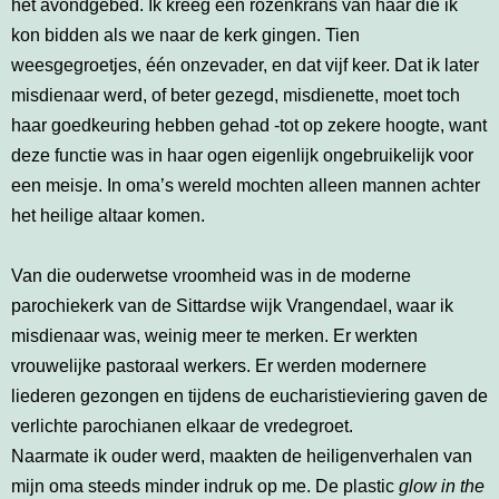
het avondgebed. Ik kreeg een rozenkrans van haar die ik
kon bidden als we naar de kerk gingen. Tien
weesgegroetjes, één onzevader, en dat vijf keer. Dat ik later
misdienaar werd, of beter gezegd, misdienette, moet toch
haar goedkeuring hebben gehad -tot op zekere hoogte, want
deze functie was in haar ogen eigenlijk ongebruikelijk voor
een meisje. In oma’s wereld mochten alleen mannen achter
het heilige altaar komen.
Van die ouderwetse vroomheid was in de moderne
parochiekerk van de Sittardse wijk Vrangendael, waar ik
misdienaar was, weinig meer te merken. Er werkten
vrouwelijke pastoraal werkers. Er werden modernere
liederen gezongen en tijdens de eucharistieviering gaven de
verlichte parochianen elkaar de vredegroet.
Naarmate ik ouder werd, maakten de heiligenverhalen van
mijn oma steeds minder indruk op me. De plastic
glow in the