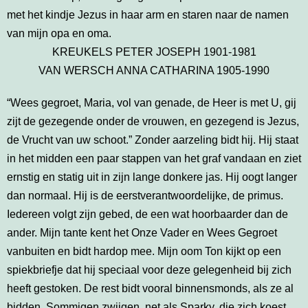
met het kindje Jezus in haar arm en staren naar de namen
van mijn opa en oma.
KREUKELS PETER JOSEPH 1901-1981
VAN WERSCH ANNA CATHARINA 1905-1990
“Wees gegroet, Maria, vol van genade, de Heer is met U, gij
zijt de gezegende onder de vrouwen, en gezegend is Jezus,
de Vrucht van uw schoot.” Zonder aarzeling bidt hij. Hij staat
in het midden een paar stappen van het graf vandaan en ziet
ernstig en statig uit in zijn lange donkere jas. Hij oogt langer
dan normaal. Hij is de eerstverantwoordelijke, de primus.
Iedereen volgt zijn gebed, de een wat hoorbaarder dan de
ander. Mijn tante kent het Onze Vader en Wees Gegroet
vanbuiten en bidt hardop mee. Mijn oom Ton kijkt op een
spiekbriefje dat hij speciaal voor deze gelegenheid bij zich
heeft gestoken. De rest bidt vooral binnensmonds, als ze al
bidden. Sommigen zwijgen, net als Sparky, die zich koest