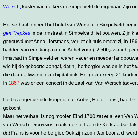
Wersch,
koster van de kerk in Simpelveld de eigenaar. Zijn ne
Het verhaal omtrent het hotel van Wersch in Simpelveld begi
gen Trepkes
in de Irmstraat in Simpelveld liet bouwen. Zijn k
getrouwd met Anna Horsmans, verliet dit huis omdat zij in 18
hadden van een koopman uit Aubel voor ƒ 2.500,- waar hij ee
Irmstraat in Simpelveld en waren vader en moeder landbouwers
wie hij de geboorte aangaf, dat hij herbergier was en in het
hu
die daarna kwamen zei hij dat ook. Het gezin kreeg 21 kinder
In
1867
was er een concert in de zaal van Van Wersch (adverte
De bovengenoemde koopman uit Aubel, Pieter Ernst, had het 
gekocht.
Maar het verhaal is nog mooier. Eind 1700 zat er al een Van
van Wersch. Dionysius maakt deel uit van de Kerkraadse Tak
dat
Frans is voor herbergier. Ook zijn zoon Jan Leonard werd i