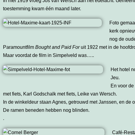
In mei 1919 vroeg Jos van Wersch aan
het edelacht. Gemeen
toestemming kwam één maand later.
Foto gemaak
kerk opnieu
nog de oude
Paramountfilm
Bought and Paid For
uit 1922 met in de hoofdr
Maar voordat de film in Simpelveld was…..
Het hotel n
Jeu.
En voor de
met fiets, Karl Godschalk met fiets, Leike van Wersch.
In de winkeldeur staan Agnes, getrouwd met Janssen, en de 
De ramen beneden hebben nog blinden.
.
Café-Rest