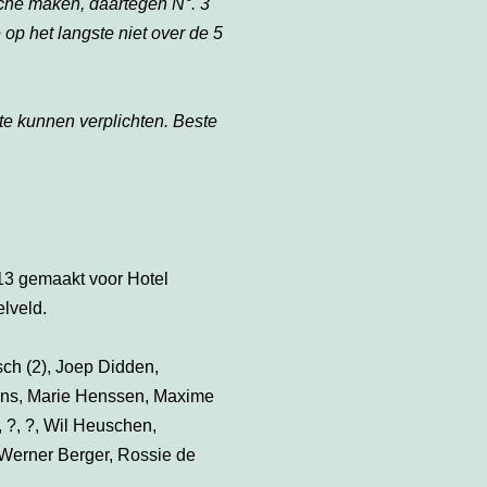
sche maken, daartegen N°. 3
op het langste niet over de 5
e kunnen verplichten. Beste
13 gemaakt voor Hotel
lveld.
ch (2), Joep Didden,
mens, Marie Henssen, Maxime
 ?, ?, Wil Heuschen,
 Werner Berger, Rossie de