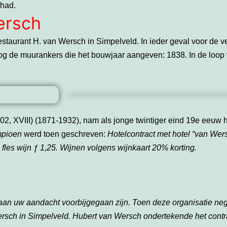
 had.
ersch
-restaurant H. van Wersch in Simpelveld. In ieder geval voor de
og de muurankers die het bouwjaar aangeven: 1838. In de loop 
, XVIII) (1871-1932), nam als jonge twintiger eind 19e eeuw het
mpioen
werd toen geschreven:
Hotelcontract met hotel “v
an Wersc
2 fles wijn ƒ 1,25. Wijnen volgens wijnkaart 20% korting.
et aan uw aandacht voorbijgegaan zijn. Toen deze organisatie ne
rsch in Simpelveld. Hubert van Wersch ondertekende het contra