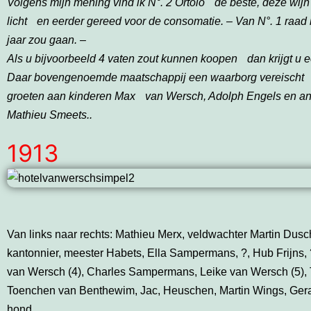
Volgens mijn mening vind ik N°. 2 Ortolo de beste, deze wijn
licht en eerder gereed voor de consomatie. – Van N°. 1 raad i
jaar zou gaan. –
Als u bijvoorbeeld 4 vaten zout kunnen koopen dan krijgt u e
Daar bovengenoemde maatschappij een waarborg vereischt za
groeten aan kinderen Max van Wersch, Adolph Engels en an
Mathieu Smeets.
.
1913
Van links naar rechts: Mathieu Merx, veldwachter Martin Dus
kantonnier, meester Habets, Ella Sampermans, ?, Hub Frijns,
van Wersch (4), Charles Sampermans, Leike van Wersch (5), T
Toenchen van Benthewim, Jac, Heuschen, Martin Wings, Gerar
hond.