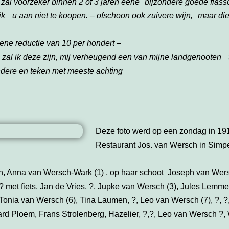
 zal voorzeker binnen 2 of 3 jaren eene bijzondere goede flas
k u aan niet te koopen. – ofschoon ook zuivere wijn, maar die 
ene reductie van 10 per hondert –
l ik deze zijn, mij verheugend een van mijne landgenooten t
dere en teken met meeste achting
Deze foto werd op een zondag in 19
Restaurant Jos. van Wersch in Simpe
ch, Anna van Wersch-Wark (1) , op haar schoot Joseph van Wers
 ? met fiets, Jan de Vries, ?, Jupke van Wersch (3), Jules Lem
onia van Wersch (6), Tina Laumen, ?, Leo van Wersch (7), ?, ?,
d Ploem, Frans Strolenberg, Hazelier, ?,?, Leo van Wersch ?,