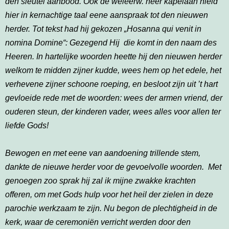
den sleutel aanbood. Ook de weleerw. heer kapelaan hield
hier in kernachtige taal eene aanspraak tot den nieuwen
herder. Tot tekst had hij gekozen „Hosanna qui venit in
nomina Domine“: Gezegend Hij die komt in den naam des
Heeren. In hartelijke woorden heette hij den nieuwen herder
welkom te midden zijner kudde, wees hem op het edele, het
verhevene zijner schoone roeping, en besloot zijn uit ’t hart
gevloeide rede met de woorden: wees der armen vriend, der
ouderen steun, der kinderen vader, wees alles voor allen ter
liefde Gods!
Bewogen en met eene van aandoening trillende stem,
dankte de nieuwe herder voor de gevoelvolle woorden. Met
genoegen zoo sprak hij zal ik mijne zwakke krachten
offeren, om met Gods hulp voor het heil der zielen in deze
parochie werkzaam te zijn. Nu begon de plechtigheid in de
kerk, waar de ceremoniën verricht werden door den