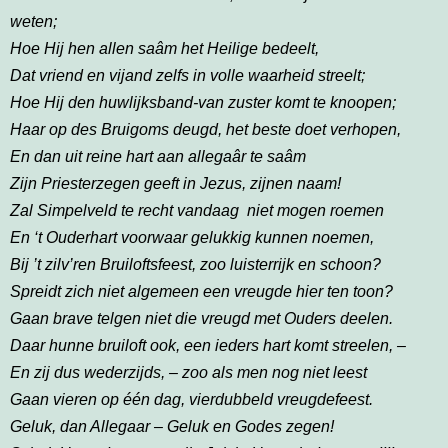
weten;
Hoe Hij hen allen saâm het Heilige bedeelt,
Dat vriend en vijand zelfs in volle waarheid streelt;
Hoe Hij den huwlijksband-van zuster komt te knoopen;
Haar op des Bruigoms deugd, het beste doet verhopen,
En dan uit reine hart aan allegaâr te saâm
Zijn Priesterzegen geeft in Jezus, zijnen naam!
Zal Simpelveld te recht vandaag niet mogen roemen
En ‘t Ouderhart voorwaar gelukkig kunnen noemen,
Bij ’t zilv’ren Bruiloftsfeest, zoo luisterrijk en schoon?
Spreidt zich niet algemeen een vreugde hier ten toon?
Gaan brave telgen niet die vreugd met Ouders deelen.
Daar hunne bruiloft ook, een ieders hart komt streelen, –
En zij dus wederzijds, – zoo als men nog niet leest
Gaan vieren op één dag, vierdubbeld vreugdefeest.
Geluk, dan Allegaar – Geluk en Godes zegen!