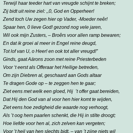
Terwijl haar teeder hart van vreugde schijnt te breken;
Zij bidt uit reine ziel: ,,0, God en Opperheer!
Zend toch Uw zegen hier op Vader, -Moeder neêr!
Spaar hen, 0 lieve God! gezond nog vele jaren,
Wil ook mijn Zusters, – Broêrs voor allen ramp bewaren;
En dat ik groei al meer in Engel reine deugd,
Tot lof van U, o Heer! en ook tot aller vreugd!”
Ginds, gaat Aärons zoon met reine Priesterbeden
Voor ‘t eerst als Offeraar het Heilige betreden,
Om zijn Diebren al, geschaard aan Gods altaar
Te dragen Gode op – te zeggen hen te gaar;
Ziet eens met welk een gloed, Hij ’t offer gaat bereiden,
Dat Hij den God van al voor hen hier komt te wijden,
Ziet eens hoe zedigheid die waarde nog verhoogt,
Als ’t oog hem paarlen schenkt, die Hij in stilte droogt;
Hoe liefde voor hen al, zich zelven kan vergeten;
Voor ’t heil van hen slechts bidt, – van ’t zijne niets wil