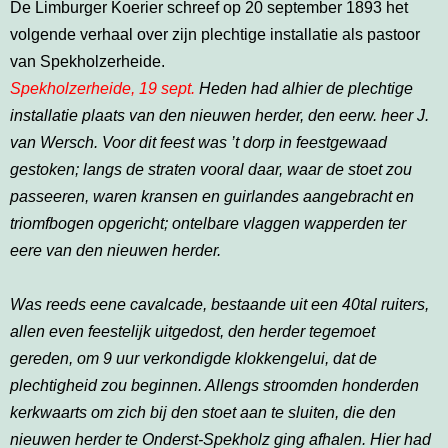
De Limburger Koerier schreef op 20 september 1893 het
volgende verhaal over zijn plechtige installatie als pastoor
van Spekholzerheide.
Spekholzerheide, 19 sept.
Heden had alhier de plechtige
installatie plaats van den nieuwen herder, den eerw. heer J.
van Wersch. Voor dit feest was ’t dorp in feestgewaad
gestoken; langs de straten vooral daar, waar de stoet zou
passeeren, waren kransen en guirlandes aangebracht en
triomfbogen opgericht; ontelbare vlaggen wapperden ter
eere van den nieuwen herder.
Was reeds eene cavalcade, bestaande uit een 40tal ruiters,
allen even feestelijk uitgedost, den herder tegemoet
gereden, om 9 uur verkondigde klokkengelui, dat de
plechtigheid zou beginnen. Allengs stroomden honderden
kerkwaarts om zich bij den stoet aan te sluiten, die den
nieuwen herder te Onderst-Spekholz ging afhalen. Hier had