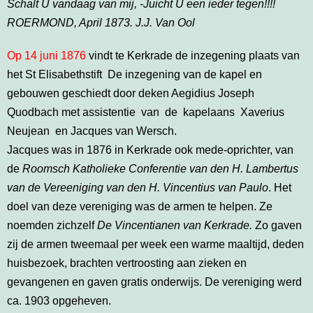
Schalt U vandaag van mij, -Juicht U een ieder tegen!!!!
ROERMOND, April 1873. J.J. Van Ool
Op 14 juni 1876
vindt te Kerkrade de inzegening plaats van
het St Elisabethstift De inzegening van de kapel en
gebouwen geschiedt door deken Aegidius Joseph
Quodbach met assistentie van de kapelaans Xaverius
Neujean en Jacques van Wersch.
Jacques was in 1876 in Kerkrade ook mede-oprichter, van
de
Roomsch Katholieke Conferentie van den H. Lambertus
van de Vereeniging van den H. Vincentius van Paulo
. Het
doel van deze vereniging was de armen te helpen. Ze
noemden zichzelf
De Vincentianen van
Kerkrade.
Zo gaven
zij de armen tweemaal per week een warme maaltijd, deden
huisbezoek, brachten vertroosting aan zieken en
gevangenen en gaven gratis onderwijs. De vereniging werd
ca. 1903 opgeheven.