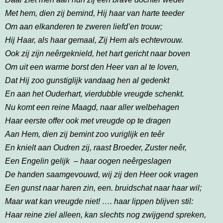
Met hem, dien zij bemind, Hij haar van harte teeder
Om aan elkanderen te zweren liefd’en trouw;
Hij Haar, als haar gemaal, Zij Hem als echtevrouw.
Ook zij zijn neêrgeknield, het hart gericht naar boven
Om uit een warme borst den Heer van al te loven,
Dat Hij zoo gunstiglijk vandaag hen al gedenkt
En aan het Ouderhart, vierdubble vreugde schenkt.
Nu komt een reine Maagd, naar aller welbehagen
Haar eerste offer ook met vreugde op te dragen
Aan Hem, dien zij bemint zoo vuriglijk en teêr
En knielt aan Oudren zij, raast Broeder, Zuster neêr,
Een Engelin gelijk – haar oogen neêrgeslagen
De handen saamgevouwd, wij zij den Heer ook vragen
Een gunst naar haren zin, een. bruidschat naar haar wil;
Maar wat kan vreugde niet! …. haar lippen blijven stil:
Haar reine ziel alleen, kan slechts nog zwijgend spreken,