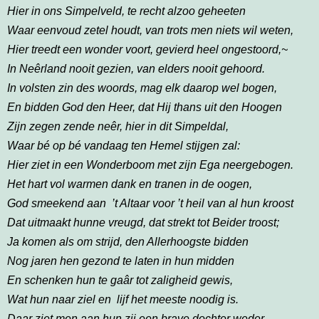
Hier in ons Simpelveld, te recht alzoo geheeten
Waar eenvoud zetel houdt, van trots men niets wil weten,
Hier treedt een wonder voort, gevierd heel ongestoord,~
In Neêrland nooit gezien, van elders nooit gehoord.
In volsten zin des woords, mag elk daarop wel bogen,
En bidden God den Heer, dat Hij thans uit den Hoogen
Zijn zegen zende neêr, hier in dit Simpeldal,
Waar bé op bé vandaag ten Hemel stijgen zal:
Hier ziet in een Wonderboom met zijn Ega neergebogen.
Het hart vol warmen dank en tranen in de oogen,
God smeekend aan ’t Altaar voor ’t heil van al hun kroost
Dat uitmaakt hunne vreugd, dat strekt tot Beider troost;
Ja komen als om strijd, den Allerhoogste bidden
Nog jaren hen gezond te laten in hun midden
En schenken hun te gaâr tot zaligheid gewis,
Wat hun naar ziel en lijf het meeste noodig is.
Daar ziet men aan hun zij een brave dochter weder