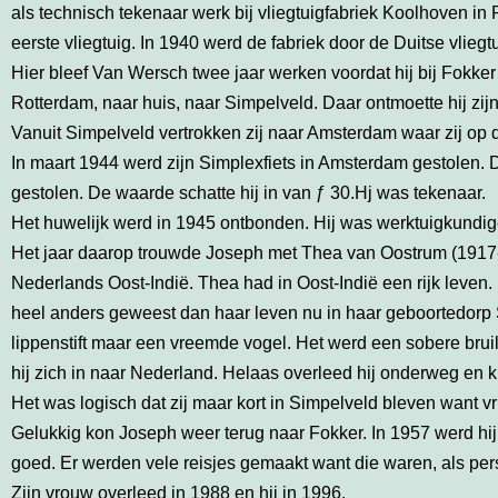
als technisch tekenaar werk bij vliegtuigfabriek Koolhoven in
eerste vliegtuig. In 1940 werd de fabriek door de Duitse vlie
Hier bleef Van Wersch twee jaar werken voordat hij bij Fokk
Rotterdam, naar huis, naar Simpelveld. Daar ontmoette hij zij
Vanuit Simpelveld vertrokken zij naar Amsterdam waar zij op
In maart 1944 werd zijn Simplexfiets in Amsterdam gestolen. D
gestolen. De waarde schatte hij in van ƒ 30.Hj was tekenaar.
Het huwelijk werd in 1945 ontbonden. Hij was werktuigkundig
Het jaar daarop trouwde Joseph met Thea van Oostrum (1917-1
Nederlands Oost-Indië. Thea had in Oost-Indië een rijk leve
heel anders geweest dan haar leven nu in haar geboortedor
lippenstift maar een vreemde vogel. Het werd een sobere bruilof
hij zich in naar Nederland. Helaas overleed hij onderweg en
Het was logisch dat zij maar kort in Simpelveld bleven want v
Gelukkig kon Joseph weer terug naar Fokker. In 1957 werd hi
goed. Er werden vele reisjes gemaakt want die waren, als pers
Zijn vrouw overleed in 1988 en hij in 1996.