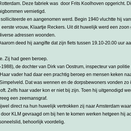
 Rotterdam. Deze fabriek was door Frits Koolhoven opgericht. D
gtuigbommen vernietigd.
er solliciteerde en aangenomen werd. Begin 1940 vluchtte hij 
n eerste vrouw, Klaartje Reckers. Uit dit huwelijk werd een zoo
 diverse adressen woonden.
aarom deed hij aangifte dat zijn fiets tussen 19.10-20.00 uur 
e. Zij had geen beroep.
988), de dochter van Dirk van Oostrum, inspecteur van politie
n. Haar vader had daar een prachtig beroep en mensen keken na
p Simpelveld. Dat was wennen en de dorpsbewoners vonden zo 
t. Zelfs haar vader kon er niet bij zijn. Toen hij uitgenodigd w
 kreeg een zeemansgraf.
rijwel direct na hun huwelijk vertrokken zij naar Amsterdam waar
j door KLM gevraagd om bij hen te komen werken hetgeen hij a
oneelslid, behoorlijk voordelig.