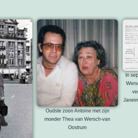
In se
Wersc
ve
Janeir
Oudste zoon Antoine met zijn
moeder Thea van Wersch-van
Oostrum