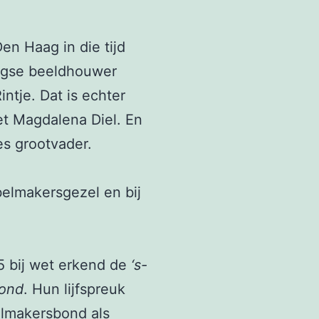
en Haag in die tijd
aagse beeldhouwer
ntje. Dat is echter
et Magdalena Diel. En
es grootvader.
ubelmakersgezel en bij
5 bij wet erkend de
‘s-
bond
. Hun lijfspreuk
lmakersbond als