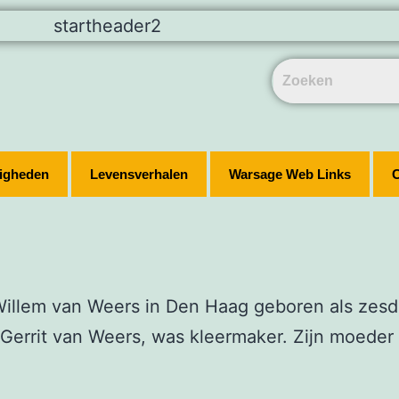
igheden
Levensverhalen
Warsage Web Links
C
illem van Weers in Den Haag geboren als zesde
r, Gerrit van Weers, was kleermaker. Zijn moede