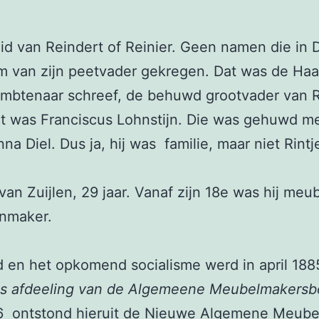
eid van Reindert of Reinier. Geen namen die in D
am van zijn peetvader gekregen. Dat was de H
ambtenaar schreef, de behuwd grootvader van Ri
nt was Franciscus Lohnstijn. Die was gehuwd m
 Diel. Dus ja, hij was familie, maar niet Rintj
van Zuijlen, 29 jaar. Vanaf zijn 18e was hij me
enmaker.
d en het opkomend socialisme werd in april 188
ls afdeeling van de Algemeene Meubelmakers
6 ontstond hieruit de Nieuwe Algemene Meube