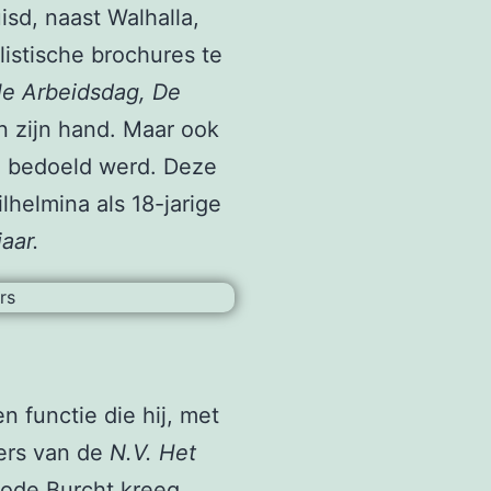
sd, naast Walhalla,
istische brochures te
e Arbeidsdag, De
 zijn hand. Maar ook
II bedoeld werd. Deze
lhelmina als 18-jarige
aar.
 functie die hij, met
mers van de
N.V. Het
oode Burcht kreeg,