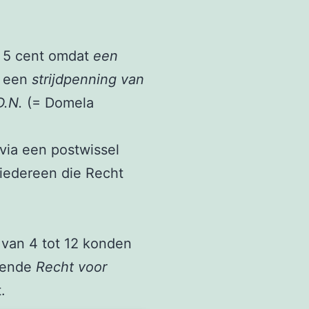
w 5 cent omdat
een
k een
strijdpenning van
D.N.
(= Domela
via een postwissel
iedereen die Recht
 van 4 tot 12 konden
ffende
Recht voor
.