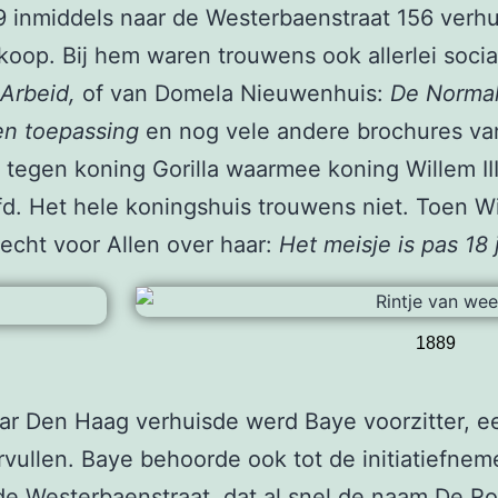
9 inmiddels naar de Westerbaenstraat 156 verhui
op. Bij hem waren trouwens ook allerlei social
 Arbeid,
of van Domela Nieuwenhuis:
De Normal
en toepassing
en nog vele andere brochures van
 tegen koning Gorilla waarmee koning Willem I
efd. Het hele koningshuis trouwens niet. Toen Wi
echt voor Allen over haar:
Het meisje is pas 18 j
1889
r Den Haag verhuisde werd Baye voorzitter, een
rvullen. Baye behoorde ook tot de initiatiefne
e Westerbaenstraat, dat al snel de naam De R