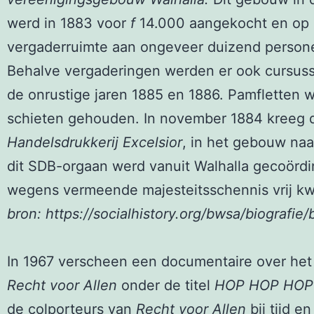
werd in 1883 voor
f
14.000 aangekocht en op z
vergaderruimte aan ongeveer duizend person
Behalve vergaderingen werden er ook cursusse
de onrustige jaren 1885 en 1886. Pamfletten
schieten gehouden. In november 1884 kreeg 
Handelsdrukkerij Excelsior
, in het gebouw naa
dit SDB-orgaan werd vanuit Walhalla gecoörd
wegens vermeende majesteitsschennis vrij kw
bron:
https://socialhistory.org/bwsa/biografie
In 1967 verscheen een documentaire over het
Recht voor Allen
onder de titel
HOP HOP HOP H
de colporteurs van
Recht voor Allen
bij tijd e