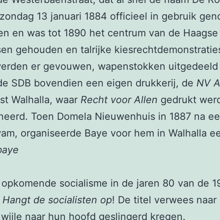
ondag 13 januari 1884 officieel in gebruik ge
en en was tot 1890 het centrum van de Haagse
n gehouden en talrijke kiesrechtdemonstraties
 werden er gevouwen, wapenstokken uitgedeeld 
de SDB bovendien een eigen drukkerij, de
NV A
st Walhalla, waar
Recht voor Allen
gedrukt werd
ineerd. Toen Domela Nieuwenhuis in 1887 na e
am, organiseerde Baye voor hem in Walhalla ee
/baye
 opkomende socialisme in de jaren 80 van de 1
angt de socialisten op
! De titel verwees naar
n wijle naar hun hoofd geslingerd kregen.