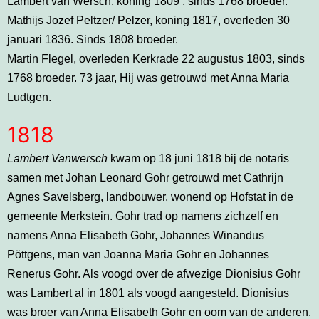
Lambert van Wersch, koning 1809 , sinds 1768 broeder.
Mathijs Jozef Peltzer/ Pelzer, koning 1817, overleden 30
januari 1836. Sinds 1808 broeder.
Martin Flegel, overleden Kerkrade 22 augustus 1803, sinds
1768 broeder. 73 jaar, Hij was getrouwd met Anna Maria
Ludtgen.
1818
Lambert Vanwersch
kwam op 18 juni 1818 bij de notaris
samen met Johan Leonard Gohr getrouwd met Cathrijn
Agnes Savelsberg, landbouwer, wonend op Hofstat in de
gemeente Merkstein. Gohr trad op namens zichzelf en
namens Anna Elisabeth Gohr, Johannes Winandus
Pöttgens, man van Joanna Maria Gohr en Johannes
Renerus Gohr. Als voogd over de afwezige Dionisius Gohr
was Lambert al in 1801 als voogd aangesteld. Dionisius
was broer van Anna Elisabeth Gohr en oom van de anderen.