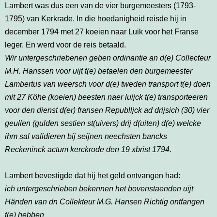
Lambert was dus een van de vier burgemeesters (1793-
1795) van Kerkrade. In die hoedanigheid reisde hij in
december 1794 met 27 koeien naar Luik voor het Franse
leger. En werd voor de reis betaald.
Wir untergeschriebenen geben ordinantie an d(e) Collecteur
M.H. Hanssen voor uijt t(e) betaelen den burgemeester
Lambertus van weersch voor d(e) tweden transport t(e) doen
mit 27 Köhe (koeien) beesten naer luijck t(e) transporteeren
voor den dienst d(er) fransen Republljck ad drijsich (30) vier
geullen (gulden sestien st(uivers) drij d(uiten) d(e) welcke
ihm sal validieren bij seijnen neechsten bancks
Reckeninck actum kerckrode den 19 xbrist 1794.
Lambert bevestigde dat hij het geld ontvangen had:
ich untergeschrieben bekennen het bovenstaenden uijt
Händen van dn Collekteur M.G. Hansen Richtig ontfangen
t(e) hebben