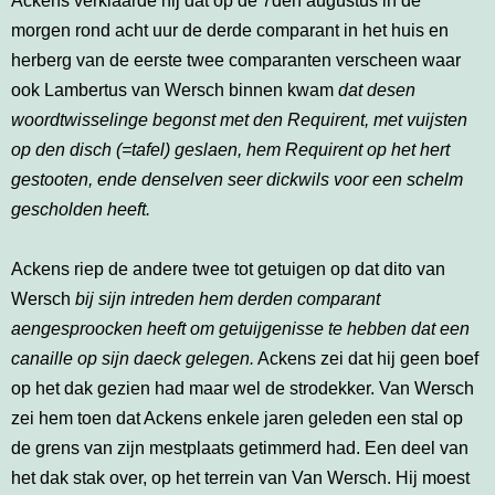
Ackens verklaarde hij dat op de 7den augustus in de
morgen rond acht uur de derde comparant in het huis en
herberg van de eerste twee comparanten verscheen waar
ook Lambertus van Wersch binnen kwam
dat desen
woordtwisselinge begonst met den Requirent, met vuijsten
op den disch (=tafel) geslaen, hem Requirent op het hert
gestooten, ende denselven seer dickwils voor een schelm
gescholden heeft.
Ackens riep de andere twee tot getuigen op dat dito van
Wersch
bij sijn intreden hem derden comparant
aengesproocken heeft om getuijgenisse te hebben dat een
canaille op sijn daeck gelegen.
Ackens zei dat hij geen boef
op het dak gezien had maar wel de strodekker. Van Wersch
zei hem toen dat Ackens enkele jaren geleden een stal op
de grens van zijn mestplaats getimmerd had. Een deel van
het dak stak over, op het terrein van Van Wersch. Hij moest